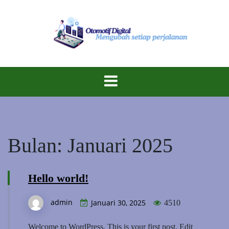
Skip
to
content
Inovasi Berkendara di Era Digital!
Otomotif
Digital
Bulan:
Januari 2025
Hello world!
admin
Januari 30, 2025
4510
Welcome to WordPress. This is your first post. Edit