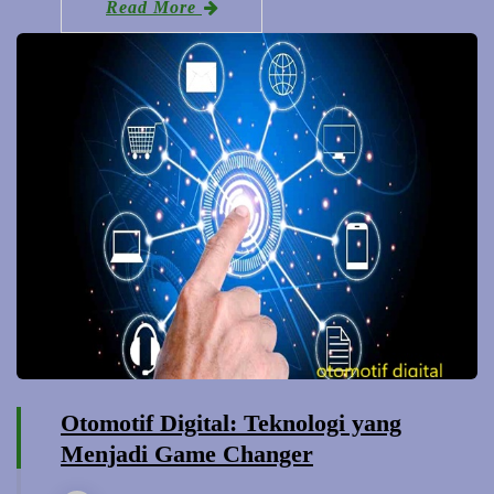
Read More
Otomotif Digital: Teknologi yang
Menjadi Game Changer