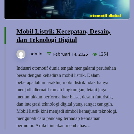
Mobil Listrik Kecepatan, Desain,
dan Teknologi Digital
admin
Februari 14, 2025
1254
Industri otomotif dunia tengah mengalami perubahan
besar dengan kehadiran mobil listrik. Dalam
beberapa tahun terakhir, mobil listrik tidak hanya
menjadi alternatif ramah lingkungan, tetapi juga
menunjukkan performa luar biasa, desain futuristik,
dan integrasi teknologi digital yang sangat canggih.
Mobil listrik kini menjadi simbol kemajuan teknologi,
mengubah cara pandang terhadap kendaraan
bermotor. Artikel ini akan membahas…