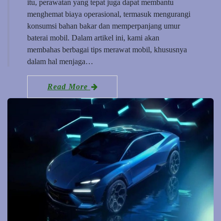
itu, perawatan yang tepat juga dapat membantu
menghemat biaya operasional, termasuk mengurangi
konsumsi bahan bakar dan memperpanjang umur
baterai mobil. Dalam artikel ini, kami akan
membahas berbagai tips merawat mobil, khususnya
dalam hal menjaga…
Read More