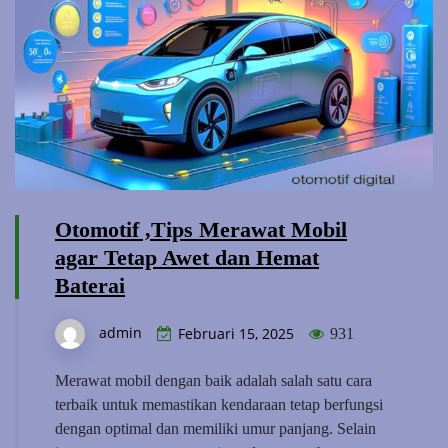
Otomotif ,Tips Merawat Mobil
agar Tetap Awet dan Hemat
Baterai
admin
Februari 15, 2025
931
Merawat mobil dengan baik adalah salah satu cara
terbaik untuk memastikan kendaraan tetap berfungsi
dengan optimal dan memiliki umur panjang. Selain