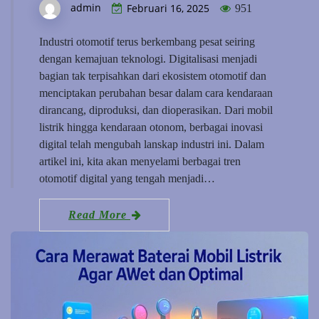
admin
Februari 16, 2025
951
Industri otomotif terus berkembang pesat seiring
dengan kemajuan teknologi. Digitalisasi menjadi
bagian tak terpisahkan dari ekosistem otomotif dan
menciptakan perubahan besar dalam cara kendaraan
dirancang, diproduksi, dan dioperasikan. Dari mobil
listrik hingga kendaraan otonom, berbagai inovasi
digital telah mengubah lanskap industri ini. Dalam
artikel ini, kita akan menyelami berbagai tren
otomotif digital yang tengah menjadi…
Read More