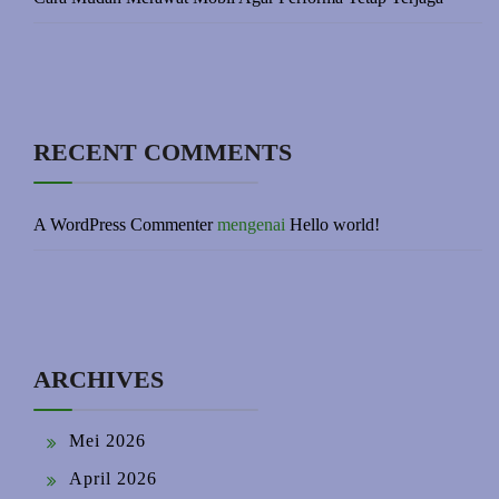
RECENT COMMENTS
A WordPress Commenter
mengenai
Hello world!
ARCHIVES
Mei 2026
April 2026