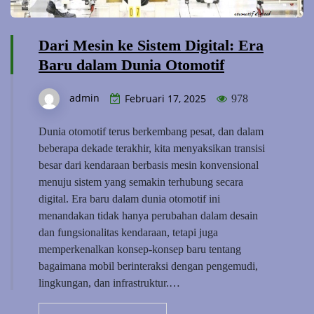
Dari Mesin ke Sistem Digital: Era
Baru dalam Dunia Otomotif
admin
Februari 17, 2025
978
Dunia otomotif terus berkembang pesat, dan dalam
beberapa dekade terakhir, kita menyaksikan transisi
besar dari kendaraan berbasis mesin konvensional
menuju sistem yang semakin terhubung secara
digital. Era baru dalam dunia otomotif ini
menandakan tidak hanya perubahan dalam desain
dan fungsionalitas kendaraan, tetapi juga
memperkenalkan konsep-konsep baru tentang
bagaimana mobil berinteraksi dengan pengemudi,
lingkungan, dan infrastruktur.…