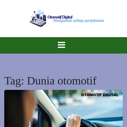
Skip
to
content
Inovasi Berkendara di Era Digital!
Otomotif
Digital
Tag:
Dunia otomotif