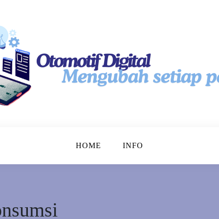
tal
HOME
INFO
onsumsi