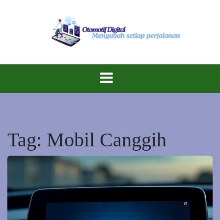
Skip
to
content
Inovasi Berkendara di Era Digital!
Otomotif
Digital
Tag:
Mobil Canggih