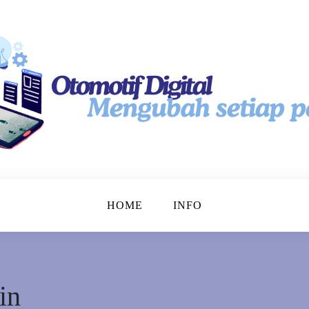
tal
HOME
INFO
in